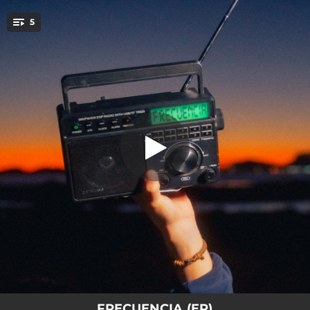
.
5
Fue por él
You're all set!
02:03
Fue por él
02:40
Ruido
03:06
¿Cómo?
02:33
WABL
02:42
Frecuencia
FRECUENCIA (EP)